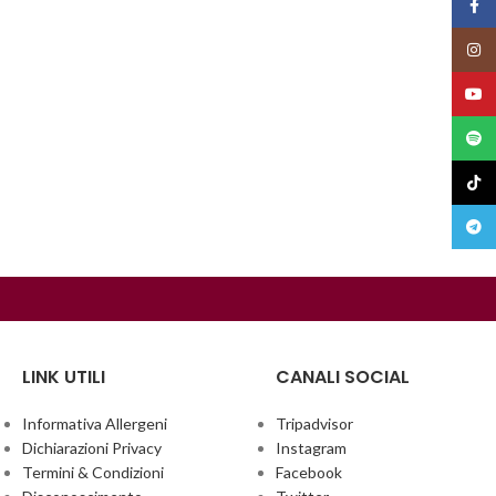
Face
Insta
YouT
Spoti
TikTo
Teleg
LINK UTILI
CANALI SOCIAL
Informativa Allergeni
Tripadvisor
Dichiarazioni Privacy
Instagram
Termini & Condizioni
Facebook