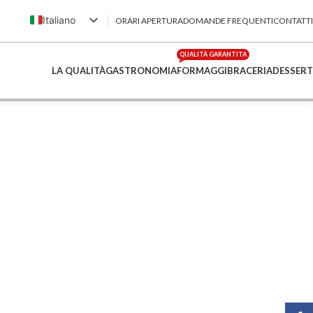
Italiano
ORARI APERTURA
DOMANDE FREQUENTI
CONTATTI
English (UK)
QUALITÀ GARANTITA
Français
LA QUALITÀ
GASTRONOMIA
FORMAGGI
BRACERIA
DESSERT
Deutsch
简体中文