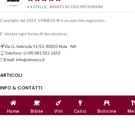
4.9
STELLE - BASATO SU
2323
RECENSIONI
Copyright dal 2014, VINNESS ® è un marchio registrato.
E' vietata ogni forma di riproduzione.
Via G. Imbroda 51/53, 80035 Nola - NA
Telefono: (+39) 081 012 1653
Email:
info@vinness.it
ARTICOLI
INFO & CONTATTI
LINK UTILI
Home
Bibite
Vini
Calici
Bollicine
Me
CANALI SOCIAL
VINNESS:
P.IVA 07791121218
| NUMERO REA -
NA 917555
♥
REALIZZATO CON
AMORE
DAL TEAM DI
VINNESS