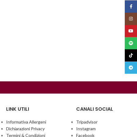
Face
Insta
YouT
Spoti
TikTo
Teleg
LINK UTILI
CANALI SOCIAL
Informativa Allergeni
Tripadvisor
Dichiarazioni Privacy
Instagram
Termini & Condizioni
Facebook