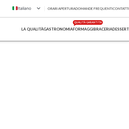
Italiano
ORARI APERTURA
DOMANDE FREQUENTI
CONTATTI
English (UK)
QUALITÀ GARANTITA
Français
LA QUALITÀ
GASTRONOMIA
FORMAGGI
BRACERIA
DESSERT
Deutsch
简体中文