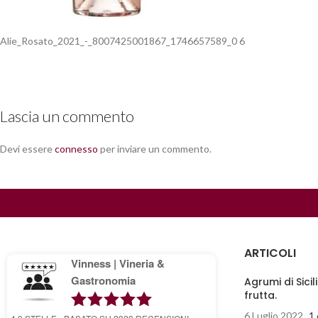
Alie_Rosato_2021_-_8007425001867_1746657589_0 6
Lascia un commento
Devi essere
connesso
per inviare un commento.
ARTICOLI
Vinness | Vineria &
Gastronomia
Agrumi di Sicil
frutta.
6 Luglio 2022
1