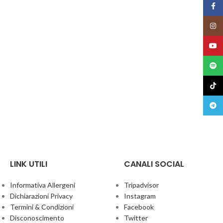
Face
Insta
YouT
Spoti
TikTo
Teleg
LINK UTILI
CANALI SOCIAL
Informativa Allergeni
Tripadvisor
Dichiarazioni Privacy
Instagram
Termini & Condizioni
Facebook
Disconoscimento
Twitter