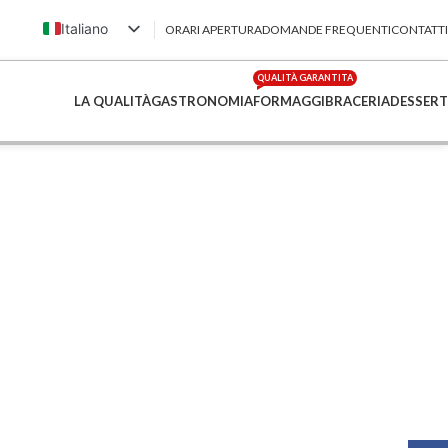
Italiano
ORARI APERTURA
DOMANDE FREQUENTI
CONTATTI
English (UK)
QUALITÀ GARANTITA
Français
LA QUALITÀ
GASTRONOMIA
FORMAGGI
BRACERIA
DESSERT
Deutsch
简体中文