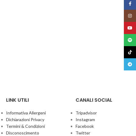
Face
Insta
YouT
Spoti
TikTo
Teleg
LINK UTILI
CANALI SOCIAL
Informativa Allergeni
Tripadvisor
Dichiarazioni Privacy
Instagram
Termini & Condizioni
Facebook
Disconoscimento
Twitter