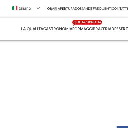
Italiano
ORARI APERTURA
DOMANDE FREQUENTI
CONTATTI
English (UK)
QUALITÀ GARANTITA
Français
LA QUALITÀ
GASTRONOMIA
FORMAGGI
BRACERIA
DESSERT
Deutsch
简体中文