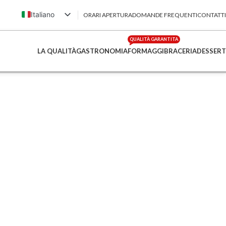
Italiano
ORARI APERTURA
DOMANDE FREQUENTI
CONTATTI
English (UK)
QUALITÀ GARANTITA
Français
LA QUALITÀ
GASTRONOMIA
FORMAGGI
BRACERIA
DESSERT
Deutsch
简体中文