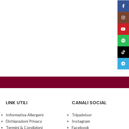
Face
Insta
YouT
Spoti
TikTo
Teleg
LINK UTILI
CANALI SOCIAL
Informativa Allergeni
Tripadvisor
Dichiarazioni Privacy
Instagram
Termini & Condizioni
Facebook