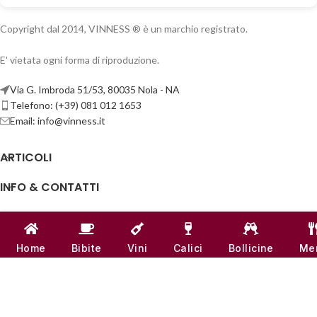
Copyright dal 2014, VINNESS ® è un marchio registrato.
E' vietata ogni forma di riproduzione.
Via G. Imbroda 51/53, 80035 Nola - NA
Telefono: (+39) 081 012 1653
Email:
info@vinness.it
ARTICOLI
INFO & CONTATTI
LINK UTILI
CANALI SOCIAL
Home
Bibite
Vini
Calici
Bollicine
Me
VINNESS:
P.IVA 07791121218
| NUMERO REA -
NA 917555
♥
REALIZZATO CON
AMORE
DAL TEAM DI
VINNESS