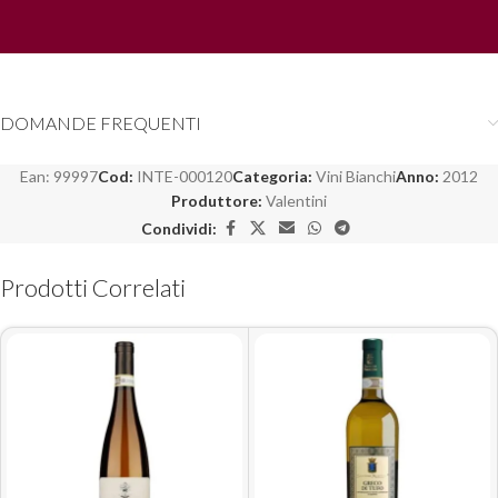
DOMANDE FREQUENTI
Ean:
99997
Cod:
INTE-000120
Categoria:
Vini Bianchi
Anno:
2012
Produttore:
Valentini
Condividi:
Prodotti Correlati