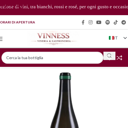
Skip to navigation
ne di vini, tra bianchi, rossi e rosé, per ogni gusto e occasione
Skip to main content
ORARI DI APERTURA
IT
EN
FR
DE
ZH