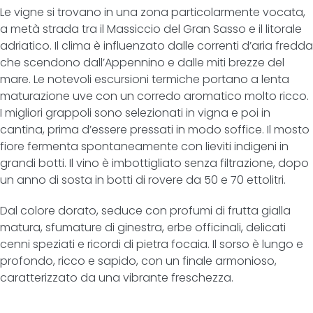
Le vigne si trovano in una zona particolarmente vocata,
a metà strada tra il Massiccio del Gran Sasso e il litorale
adriatico. Il clima è influenzato dalle correnti d’aria fredda
che scendono dall’Appennino e dalle miti brezze del
mare. Le notevoli escursioni termiche portano a lenta
maturazione uve con un corredo aromatico molto ricco.
I migliori grappoli sono selezionati in vigna e poi in
cantina, prima d’essere pressati in modo soffice. Il mosto
fiore fermenta spontaneamente con lieviti indigeni in
grandi botti. Il vino è imbottigliato senza filtrazione, dopo
un anno di sosta in botti di rovere da 50 e 70 ettolitri.
Dal colore dorato, seduce con profumi di frutta gialla
matura, sfumature di ginestra, erbe officinali, delicati
cenni speziati e ricordi di pietra focaia. Il sorso è lungo e
profondo, ricco e sapido, con un finale armonioso,
caratterizzato da una vibrante freschezza.