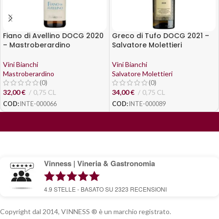
Fiano di Avellino DOCG 2020
Greco di Tufo DOCG 2021 –
– Mastroberardino
Salvatore Molettieri
Vini Bianchi
Vini Bianchi
Mastroberardino
Salvatore Molettieri
(0)
(0)
32,00
€
0,75 CL
34,00
€
0,75 CL
COD:
INTE-000066
COD:
INTE-000089
Vinness | Vineria & Gastronomia
4.9
STELLE - BASATO SU
2323
RECENSIONI
Copyright dal 2014, VINNESS ® è un marchio registrato.