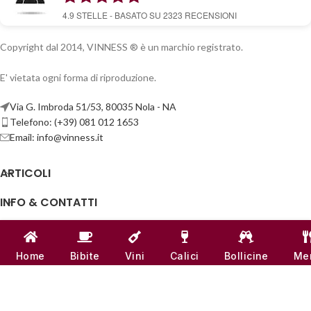
4.9
STELLE - BASATO SU
2323
RECENSIONI
Copyright dal 2014, VINNESS ® è un marchio registrato.
E' vietata ogni forma di riproduzione.
Via G. Imbroda 51/53, 80035 Nola - NA
Telefono: (+39) 081 012 1653
Email:
info@vinness.it
ARTICOLI
INFO & CONTATTI
LINK UTILI
Home
Bibite
Vini
Calici
Bollicine
Me
CANALI SOCIAL
VINNESS:
P.IVA 07791121218
| NUMERO REA -
NA 917555
♥
REALIZZATO CON
AMORE
DAL TEAM DI
VINNESS