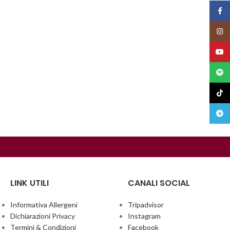
Face
Insta
YouT
Spoti
TikTo
Teleg
LINK UTILI
CANALI SOCIAL
Informativa Allergeni
Tripadvisor
Dichiarazioni Privacy
Instagram
Termini & Condizioni
Facebook