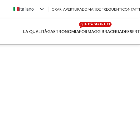
Italiano
ORARI APERTURA
DOMANDE FREQUENTI
CONTATTI
English (UK)
QUALITÀ GARANTITA
Français
LA QUALITÀ
GASTRONOMIA
FORMAGGI
BRACERIA
DESSERT
Deutsch
简体中文