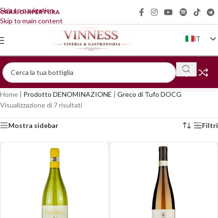
Skip to navigation
ORARI DI APERTURA
Skip to main content
IT
EN
FR
DE
Home
|
Prodotto DENOMINAZIONE
|
Greco di Tufo DOCG
ZH
Visualizzazione di 7 risultati
Mostra sidebar
Filtri