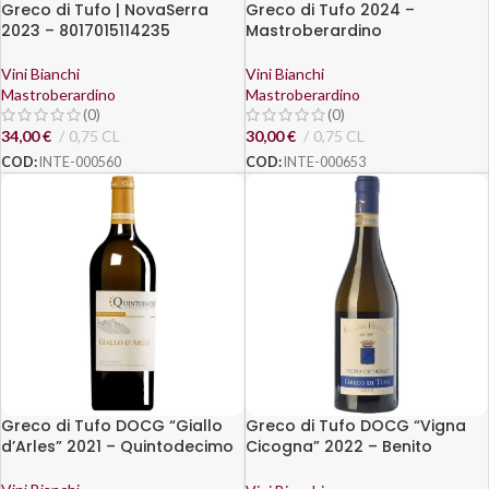
Greco di Tufo | NovaSerra
Greco di Tufo 2024 –
2023 – 8017015114235
Mastroberardino
Vini Bianchi
Vini Bianchi
Mastroberardino
Mastroberardino
(0)
(0)
34,00
€
0,75 CL
30,00
€
0,75 CL
COD:
INTE-000560
COD:
INTE-000653
Greco di Tufo DOCG “Giallo
Greco di Tufo DOCG “Vigna
d’Arles” 2021 – Quintodecimo
Cicogna” 2022 – Benito
Ferrara