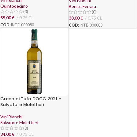
Vini Bianchi
Vini Bianchi
Quintodecimo
Benito Ferrara
(0)
(0)
55,00
€
0,75 CL
38,00
€
0,75 CL
COD:
INTE-000080
COD:
INTE-000083
Greco di Tufo DOCG 2021 –
Salvatore Molettieri
Vini Bianchi
Salvatore Molettieri
(0)
34,00
€
0,75 CL