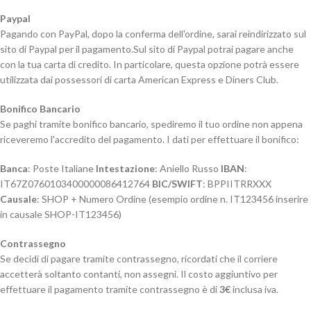
Paypal
Pagando con PayPal, dopo la conferma dell'ordine, sarai reindirizzato sul
sito di Paypal per il pagamento.Sul sito di Paypal potrai pagare anche
con la tua carta di credito. In particolare, questa opzione potrà essere
utilizzata dai possessori di carta American Express e Diners Club.
Bonifico Bancario
Se paghi tramite bonifico bancario, spediremo il tuo ordine non appena
riceveremo l'accredito del pagamento. I dati per effettuare il bonifico:
Banca
: Poste Italiane
Intestazione
: Aniello Russo
IBAN
:
IT67Z0760103400000086412764
BIC/SWIFT
: BPPIITRRXXX
Causale
: SHOP + Numero Ordine (esempio ordine n. IT123456 inserire
in causale SHOP-IT123456)
Contrassegno
Se decidi di pagare tramite contrassegno, ricordati che il corriere
accetterà soltanto contanti, non assegni. Il costo aggiuntivo per
effettuare il pagamento tramite contrassegno è di
3€
inclusa iva.