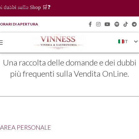
Skip to navigation
bi sullo Shop 🛒❓
Skip to main content
ORARI DI APERTURA
IT
EN
Una raccolta delle domande e dei dubbi
FR
più frequenti sulla Vendita OnLine.
DE
ZH
AREA PERSONALE