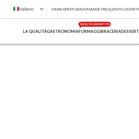
Italiano
ORARI APERTURA
DOMANDE FREQUENTI
CONTATTI
English (UK)
QUALITÀ GARANTITA
Français
LA QUALITÀ
GASTRONOMIA
FORMAGGI
BRACERIA
DESSERT
Deutsch
简体中文