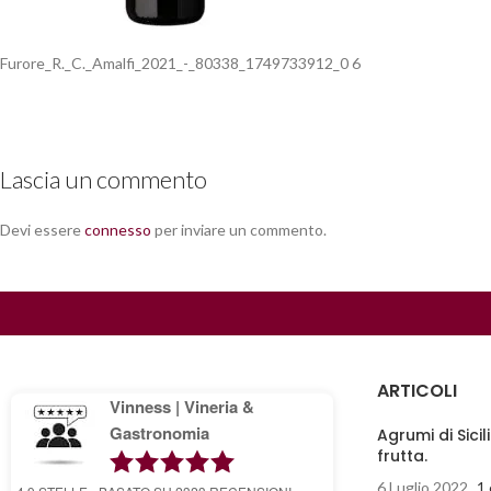
Furore_R._C._Amalfi_2021_-_80338_1749733912_0 6
Lascia un commento
Devi essere
connesso
per inviare un commento.
ARTICOLI
Vinness | Vineria &
Gastronomia
Agrumi di Sicil
frutta.
6 Luglio 2022
1