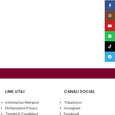
Face
Insta
YouT
Spoti
TikTo
Teleg
LINK UTILI
CANALI SOCIAL
Informativa Allergeni
Tripadvisor
Dichiarazioni Privacy
Instagram
Termini & Condizioni
Facebook