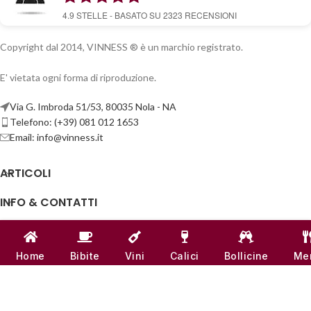
4.9
STELLE - BASATO SU
2323
RECENSIONI
Copyright dal 2014, VINNESS ® è un marchio registrato.
E' vietata ogni forma di riproduzione.
Via G. Imbroda 51/53, 80035 Nola - NA
Telefono: (+39) 081 012 1653
Email:
info@vinness.it
ARTICOLI
INFO & CONTATTI
LINK UTILI
Home
Bibite
Vini
Calici
Bollicine
Me
CANALI SOCIAL
VINNESS:
P.IVA 07791121218
| NUMERO REA -
NA 917555
♥
REALIZZATO CON
AMORE
DAL TEAM DI
VINNESS