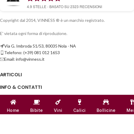
4.9
STELLE - BASATO SU
2323
RECENSIONI
Copyright dal 2014, VINNESS ® è un marchio registrato.
E' vietata ogni forma di riproduzione.
Via G. Imbroda 51/53, 80035 Nola - NA
Telefono: (+39) 081 012 1653
Email:
info@vinness.it
ARTICOLI
INFO & CONTATTI
LINK UTILI
Home
Bibite
Vini
Calici
Bollicine
Me
CANALI SOCIAL
VINNESS:
P.IVA 07791121218
| NUMERO REA -
NA 917555
♥
REALIZZATO CON
AMORE
DAL TEAM DI
VINNESS