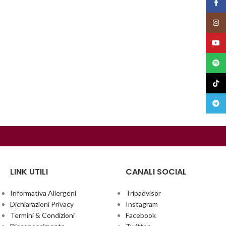
Face
Insta
YouT
Spoti
TikTo
Teleg
LINK UTILI
CANALI SOCIAL
Informativa Allergeni
Tripadvisor
Dichiarazioni Privacy
Instagram
Termini & Condizioni
Facebook