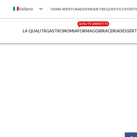
Italiano
ORARI APERTURA
DOMANDE FREQUENTI
CONTATTI
English (UK)
QUALITÀ GARANTITA
Français
LA QUALITÀ
GASTRONOMIA
FORMAGGI
BRACERIA
DESSERT
Deutsch
简体中文