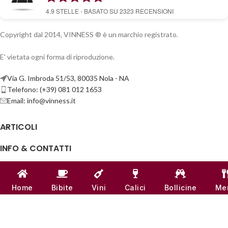
4.9
STELLE - BASATO SU
2323
RECENSIONI
Copyright dal 2014, VINNESS ® è un marchio registrato.
E' vietata ogni forma di riproduzione.
Via G. Imbroda 51/53, 80035 Nola - NA
Telefono: (+39) 081 012 1653
Email:
info@vinness.it
ARTICOLI
INFO & CONTATTI
LINK UTILI
Home
Bibite
Vini
Calici
Bollicine
Me
CANALI SOCIAL
VINNESS:
P.IVA 07791121218
| NUMERO REA -
NA 917555
♥
REALIZZATO CON
AMORE
DAL TEAM DI
VINNESS