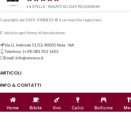
4.9
STELLE - BASATO SU
2323
RECENSIONI
Copyright dal 2014, VINNESS ® è un marchio registrato.
E' vietata ogni forma di riproduzione.
Via G. Imbroda 51/53, 80035 Nola - NA
Telefono: (+39) 081 012 1653
Email:
info@vinness.it
ARTICOLI
INFO & CONTATTI
LINK UTILI
Home
Bibite
Vini
Calici
Bollicine
Me
CANALI SOCIAL
VINNESS:
P.IVA 07791121218
| NUMERO REA -
NA 917555
♥
REALIZZATO CON
AMORE
DAL TEAM DI
VINNESS