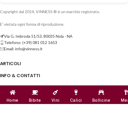
Copyright dal 2014, VINNESS ® è un marchio registrato.
E' vietata ogni forma di riproduzione.
Via G. Imbroda 51/53, 80035 Nola - NA
Telefono: (+39) 081 012 1653
Email:
info@vinness.it
ARTICOLI
INFO & CONTATTI
LINK UTILI
CANALI SOCIAL
Home
Bibite
Vini
Calici
Bollicine
Me
VINNESS:
P.IVA 07791121218
| NUMERO REA -
NA 917555
♥
REALIZZATO CON
AMORE
DAL TEAM DI
VINNESS