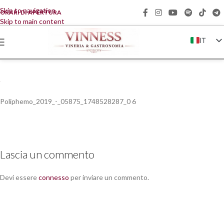
Skip to navigation
ORARI DI APERTURA
Skip to main content
IT
EN
FR
DE
Poliphemo_2019_-_05875_1748528287_0 6
ZH
Lascia un commento
Devi essere
connesso
per inviare un commento.