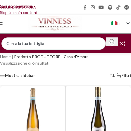
Skip to navigation
ORARI DI APERTURA
Skip to main content
IT
EN
FR
DE
Home
|
Prodotto PRODUTTORE
|
Casa d'Ambra
ZH
Visualizzazione di 6 risultati
Mostra sidebar
Filtri