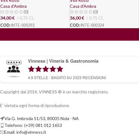
Vini Rossi
Vini Rossi
Casa d'Ambra
Casa d'Ambra
(0)
(0)
34,00
€
0,75 CL
36,00
€
0,75 CL
COD:
INTE-000292
COD:
INTE-000324
Vinness | Vineria & Gastronomia
4.9
STELLE - BASATO SU
2323
RECENSIONI
Copyright dal 2014, VINNESS ® è un marchio registrato.
E' vietata ogni forma di riproduzione.
Via G. Imbroda 51/53, 80035 Nola - NA
Telefono: (+39) 081 012 1653
Email:
info@vinness.it