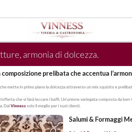
ture, armonia di dolcezza.
composizione prelibata che accentua l’armoni
 mette in primo piano la dolcezza attraverso un mix squisito e prelibato 
fferta che vi farà leccare i baffi. Un’unione variegata composta da ben 4 t
a. Dal
Vinness
solo il meglio per i suoi clienti.
Salumi & Formaggi Me