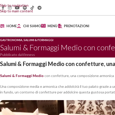
Skip to navigation
Skip to main content
HOME
CHI SIAMO
MENÙ
PRENOTAZIONI
GASTRONOMIA
,
SALUMI & FORMAGGI
Salumi & Formaggi Medio con confet
Pubblicato da
Vinness
Salumi & Formaggi Medio con confetture, una 
Salumi & Formaggi Medio
con confetture, una composizione armonica che
Una composizione media e armonica che addolcirà il tuo palato grazie a un’o
in fundo, un contorno di confetture per addolcire questa gustosa portat