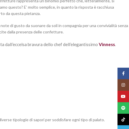
nfetture rappresenta un binomio perfetto che, letteralmente, si
iciamo questo? E’ molto semplice, in quanto la risposta è racchiusa
rto da questa pietanza.
 note di gusto da suonare da soli in compagnia per una convivialità senza
ite dalla presenza delle confetture.
a dall’eccelsa bravura dello chef dell’elegantissimo
Vinness
.
Face
Insta
YouT
Spoti
TikTo
iverse tipologie di sapori per soddisfare ogni tipo di palato.