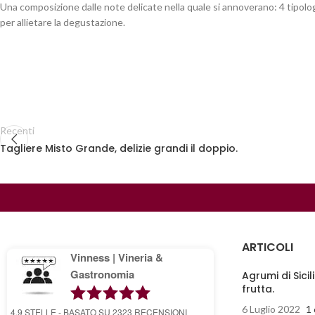
Una composizione dalle note delicate nella quale si annoverano: 4 tipologi
per allietare la degustazione.
Recenti
Tagliere Misto Grande, delizie grandi il doppio.
ARTICOLI
Vinness | Vineria &
Gastronomia
Agrumi di Sicil
frutta.
6 Luglio 2022
1
4.9
STELLE - BASATO SU
2323
RECENSIONI