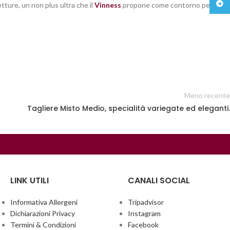
Teleg
tture, un non plus ultra che il
Vinness
propone come contorno perfetto
Meno recente
Tagliere Misto Medio, specialità variegate ed eleganti.
LINK UTILI
CANALI SOCIAL
Informativa Allergeni
Tripadvisor
Dichiarazioni Privacy
Instagram
Termini & Condizioni
Facebook