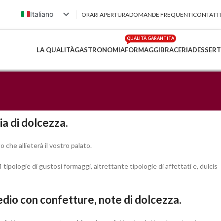
Italiano
ORARI APERTURA
DOMANDE FREQUENTI
CONTATTI
English (UK)
QUALITÀ GARANTITA
Français
LA QUALITÀ
GASTRONOMIA
FORMAGGI
BRACERIA
DESSERT
Deutsch
简体中文
a di dolcezza.
che allieterà il vostro palato.
ipologie di gustosi formaggi, altrettante tipologie di affettati e, dulcis
dio con confetture, note di dolcezza.