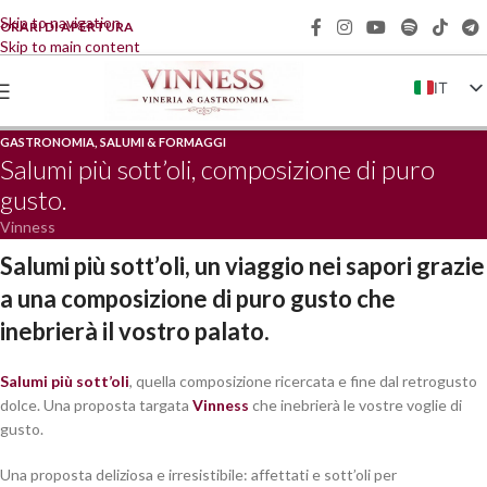
Skip to navigation
ORARI DI APERTURA
Skip to main content
IT
EN
GASTRONOMIA
,
SALUMI & FORMAGGI
FR
Salumi più sott’oli, composizione di puro
gusto.
DE
Vinness
ZH
Salumi più sott’oli, un viaggio nei sapori grazie
a una composizione di puro gusto che
inebrierà il vostro palato.
Salumi più sott’oli
, quella composizione ricercata e fine dal retrogusto
dolce. Una proposta targata
Vinness
che inebrierà le vostre voglie di
gusto.
Una proposta deliziosa e irresistibile: affettati e sott’oli per