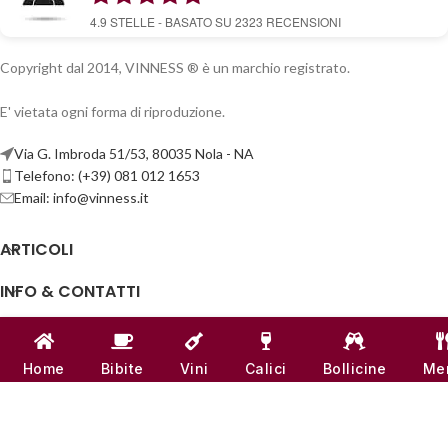
4.9
STELLE - BASATO SU
2323
RECENSIONI
Copyright dal 2014, VINNESS ® è un marchio registrato.
E' vietata ogni forma di riproduzione.
Via G. Imbroda 51/53, 80035 Nola - NA
Telefono: (+39) 081 012 1653
Email:
info@vinness.it
ARTICOLI
INFO & CONTATTI
LINK UTILI
Home
Bibite
Vini
Calici
Bollicine
Me
CANALI SOCIAL
VINNESS:
P.IVA 07791121218
| NUMERO REA -
NA 917555
♥
REALIZZATO CON
AMORE
DAL TEAM DI
VINNESS