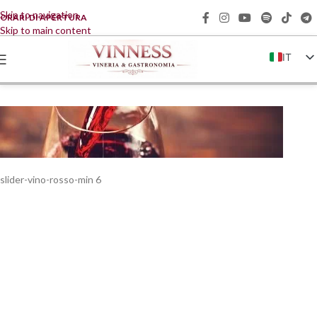
Skip to navigation
ORARI DI APERTURA
Skip to main content
IT
EN
FR
DE
ZH
slider-vino-rosso-min 6