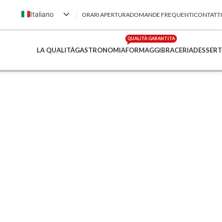
Italiano
ORARI APERTURA
DOMANDE FREQUENTI
CONTATTI
English (UK)
QUALITÀ GARANTITA
Français
LA QUALITÀ
GASTRONOMIA
FORMAGGI
BRACERIA
DESSERT
Deutsch
简体中文