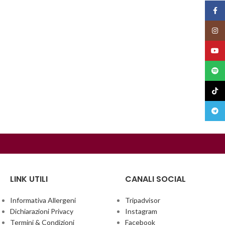
Face
Insta
YouT
Spoti
TikTo
Teleg
LINK UTILI
CANALI SOCIAL
Informativa Allergeni
Tripadvisor
Dichiarazioni Privacy
Instagram
Termini & Condizioni
Facebook