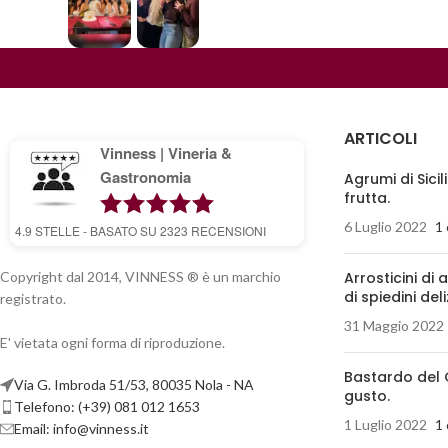
ARTICOLI
Vinness | Vineria &
Gastronomia
Agrumi di Sicil
frutta.
6 Luglio 2022
1
4.9
STELLE - BASATO SU
2323
RECENSIONI
Copyright dal 2014, VINNESS ® è un marchio
Arrosticini di 
di spiedini deli
registrato.
31 Maggio 2022
E' vietata ogni forma di riproduzione.
Bastardo del 
Via G. Imbroda 51/53, 80035 Nola - NA
gusto.
Telefono: (+39) 081 012 1653
1 Luglio 2022
1
Email:
info@vinness.it