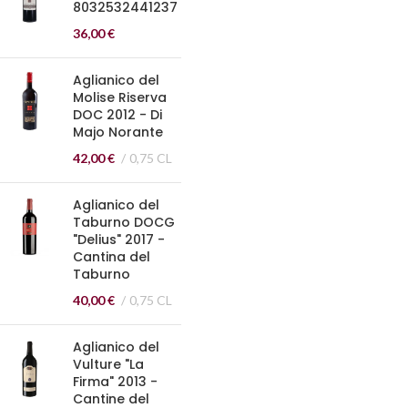
8032532441237
36,00
€
Aglianico del
Molise Riserva
DOC 2012 - Di
Majo Norante
42,00
€
0,75 CL
Aglianico del
Taburno DOCG
"Delius" 2017 -
Cantina del
Taburno
40,00
€
0,75 CL
Aglianico del
Vulture "La
Firma" 2013 -
Cantine del