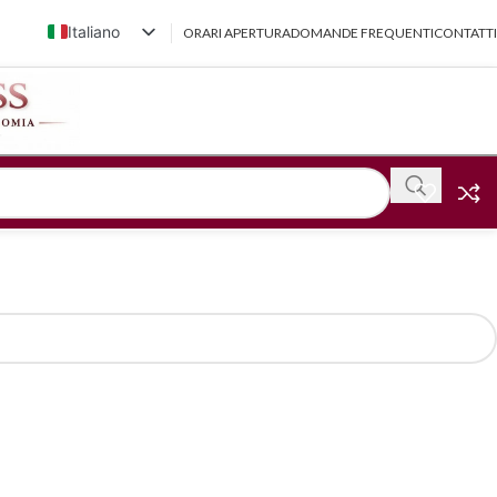
Italiano
ORARI APERTURA
DOMANDE FREQUENTI
CONTATTI
English (UK)
Français
Deutsch
简体中文