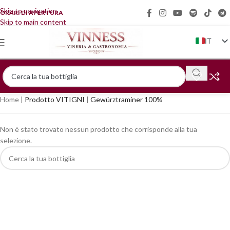
Skip to navigation
ORARI DI APERTURA
Skip to main content
IT
EN
FR
DE
Home
|
Prodotto VITIGNI
|
Gewürztraminer 100%
ZH
Non è stato trovato nessun prodotto che corrisponde alla tua
selezione.