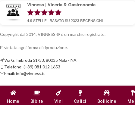
Vinness | Vineria & Gastronomia
4.9
STELLE - BASATO SU
2323
RECENSIONI
Copyright dal 2014, VINNESS ® è un marchio registrato.
E' vietata ogni forma di riproduzione.
Via G. Imbroda 51/53, 80035 Nola - NA
Telefono: (+39) 081 012 1653
Email:
info@vinness.it
ARTICOLI
INFO & CONTATTI
Home
Bibite
Vini
Calici
Bollicine
Me
LINK UTILI
CANALI SOCIAL
VINNESS:
P.IVA 07791121218
| NUMERO REA -
NA 917555