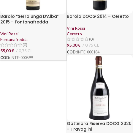
Barolo “Serralunga D’Alba”
Barolo DOCG 2014 – Ceretto
2015 – Fontanafredda
Vini Rossi
Vini Rossi
Ceretto
(0)
Fontanafredda
(0)
95,00
€
0,75 CL
55,00
€
0,75 CL
COD:
INTE-000184
COD:
INTE-000599
Gattinara Riserva DOCG 2020
– Travaglini