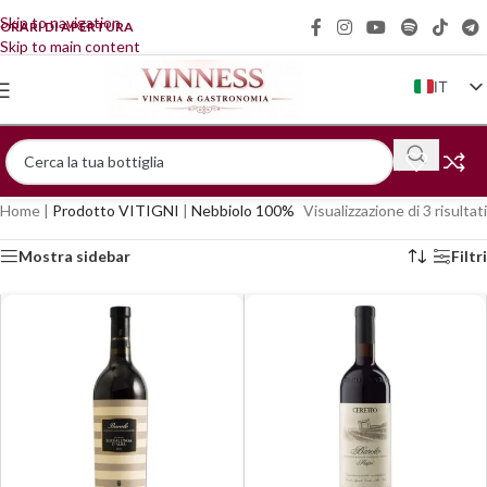
Skip to navigation
ORARI DI APERTURA
Skip to main content
IT
EN
FR
DE
Home
|
Prodotto VITIGNI
|
Nebbiolo 100%
Visualizzazione di 3 risultati
ZH
Mostra sidebar
Filtri