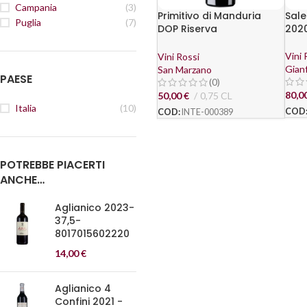
Campania
(3)
Primitivo di Manduria
Sale
Puglia
(7)
DOP Riserva
2020
“Anniversario 62” 2018 –
San Marzano
Vini 
Vini Rossi
Gian
San Marzano
PAESE
(0)
80,0
50,00
€
0,75 CL
Italia
(10)
COD
COD:
INTE-000389
POTREBBE PIACERTI
ANCHE…
Aglianico 2023-
37,5-
8017015602220
14,00
€
Aglianico 4
Confini 2021 -