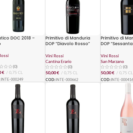
tico DOC 2018 –
Primitivo di Manduria
Primitivo di Ma
o
DOP “Diavolo Rosso”
DOP “Sessantan
2022 – Erario
San Marzano
Rossi
Vini Rossi
Vini Rossi
Cantina Erario
San Marzano
(0)
(0)
(0)
0
€
0,75 CL
50,00
€
0,75 CL
50,00
€
0,75 CL
:
INTE-000249
COD:
INTE-000662
COD:
INTE-00041