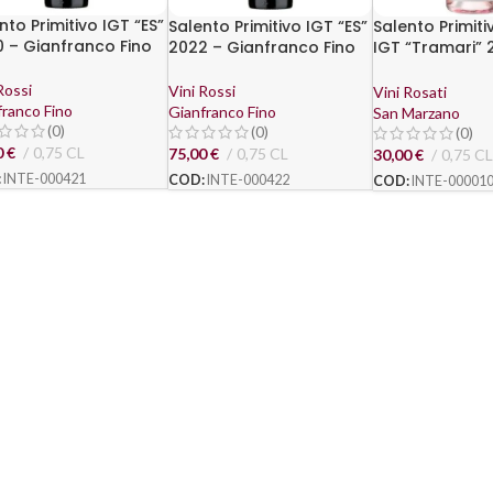
nto Primitivo IGT “ES”
Salento Primitivo IGT “ES”
Salento Primit
 – Gianfranco Fino
2022 – Gianfranco Fino
IGT “Tramari” 
Magnum – San
Rossi
Vini Rossi
Vini Rosati
franco Fino
Gianfranco Fino
San Marzano
(0)
(0)
(0)
0
€
0,75 CL
75,00
€
0,75 CL
30,00
€
0,75 CL
:
INTE-000421
COD:
INTE-000422
COD:
INTE-00001