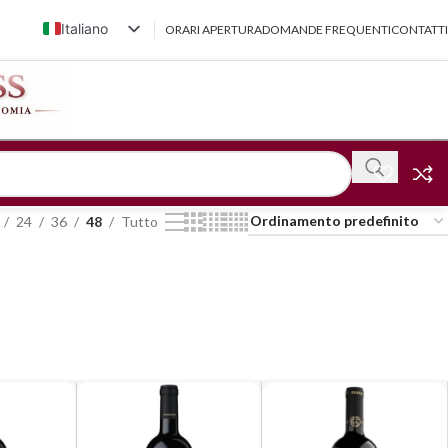
Italiano
ORARI APERTURA
DOMANDE FREQUENTI
CONTATTI
English (UK)
Français
Deutsch
简体中文
24
36
48
Tutto