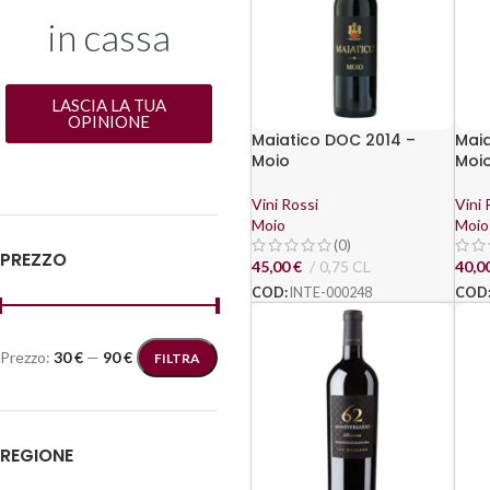
in cassa
LASCIA LA TUA
OPINIONE
Maiatico DOC 2014 –
Maia
Moio
Moi
Vini Rossi
Vini 
Moio
Moio
(0)
PREZZO
45,00
€
0,75 CL
40,0
COD:
INTE-000248
COD
Prezzo:
30 €
—
90 €
FILTRA
REGIONE