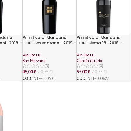
nduria
Primitivo di Manduria
Primitivo di Manduria
ni” 2018 –
DOP “Sessantanni” 2019 –
DOP “Sisma 18” 2018 –
San Marzano
Erario
Vini Rossi
Vini Rossi
San Marzano
Cantina Erario
(0)
(0)
45,00
€
0,75 CL
55,00
€
0,75 CL
6
COD:
INTE-000604
COD:
INTE-000627