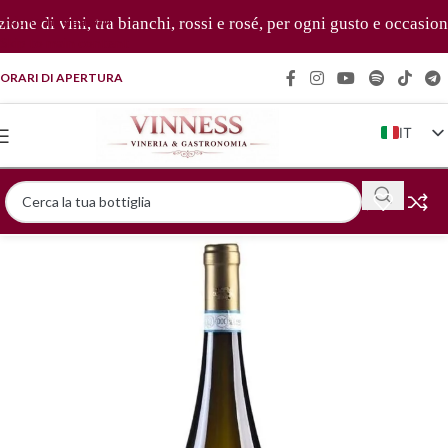
Skip to navigation
e di vini, tra bianchi, rossi e rosé, per ogni gusto e occasione 
Skip to main content
ORARI DI APERTURA
IT
EN
FR
DE
ZH