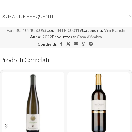
DOMANDE FREQUENTI
Ean:
8051084050063
Cod:
INTE-000419
Categoria:
Vini Bianchi
Anno:
2022
Produttore:
Casa d'Ambra
Condividi:
Prodotti Correlati