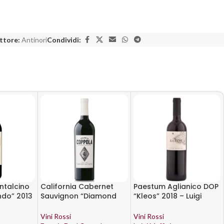
ttore:
Antinori
Condividi:
ntalcino
California Cabernet
Paestum Aglianico DOP
ndo” 2013
Sauvignon “Diamond
“Kleos” 2018 – Luigi
Collection Ivory Label”
Maffini
2017 – Francis Ford
Vini Rossi
Vini Rossi