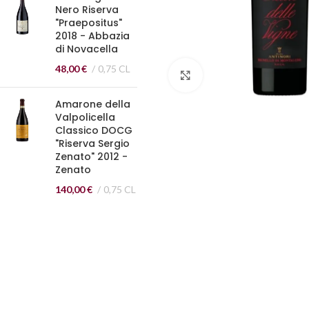
Nero Riserva
"Praepositus"
2018 - Abbazia
di Novacella
48,00
€
0,75 CL
Clicca per ingrandire
Amarone della
Valpolicella
Classico DOCG
"Riserva Sergio
Zenato" 2012 -
Zenato
140,00
€
0,75 CL