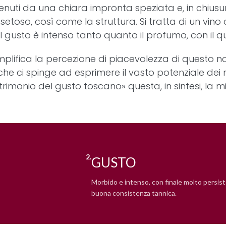
tenuti da una chiara impronta speziata e, in chiusur
setoso, così come la struttura. Si tratta di un vi
Il gusto è intenso tanto quanto il profumo, con il 
mplifica la percezione di piacevolezza di questo 
 che ci spinge ad esprimere il vasto potenziale dei 
trimonio del gusto toscano» questa, in sintesi, la mis
2.
GUSTO
Morbido e intenso, con finale molto persis
buona consistenza tannica.