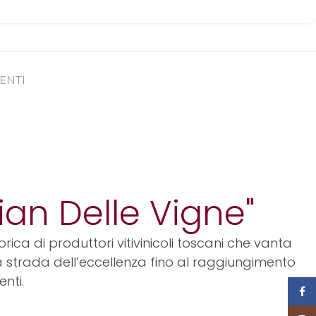
ENTI
ian Delle Vigne"
torica di produttori vitivinicoli toscani che vanta
 la strada dell’eccellenza fino al raggiungimento
enti.
Face