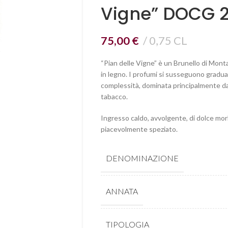
Vigne” DOCG 2
75,00
€
0,75 CL
“Pian delle Vigne” è un Brunello di Monta
in legno. I profumi si susseguono gradua
complessità, dominata principalmente da 
tabacco.
Ingresso caldo, avvolgente, di dolce morb
piacevolmente speziato.
DENOMINAZIONE
ANNATA
TIPOLOGIA