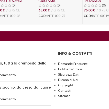
ina Del Notaio
Santa Sofia
Frescobaldi
(0)
(0)
(0)
00
€
0,75 CL
65,00
€
0,75 CL
75,00
€
0,75 C
:
INTE-000133
COD:
INTE-000175
COD:
INTE-00019
INFO & CONTATTI
ia, tutta la cremosità della
Domande Frequenti
La Nostra Storia
Sicurezza Dati
 commento
Dicono di Noi
Copyright
stacchio, dolcezza dal cuore
Contatti
Sitemap
 commento