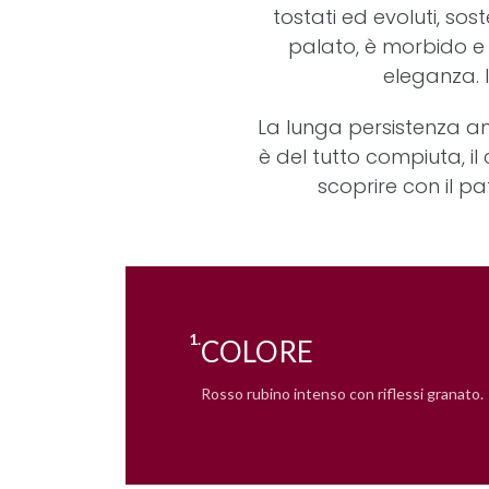
tostati ed evoluti, sos
palato, è morbido e 
eleganza. 
La lunga persistenza a
è del tutto compiuta, il
scoprire con il pa
1.
COLORE
Rosso rubino intenso con riflessi granato.