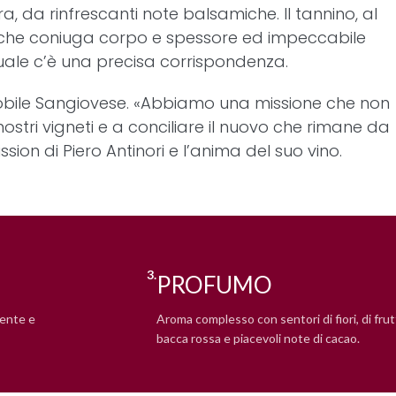
a, da rinfrescanti note balsamiche. Il tannino, al
no che coniuga corpo e spessore ed impeccabile
quale c’è una precisa corrispondenza.
nobile Sangiovese. «Abbiamo una missione che non
nostri vigneti e a conciliare il nuovo che rimane da
sion di Piero Antinori e l’anima del suo vino.
3.
PROFUMO
tente e
Aroma complesso con sentori di fiori, di frut
bacca rossa e piacevoli note di cacao.