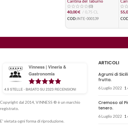
Cantina del Taburno
Cant
(0)
40,00
€
0,75 CL
55,
COD:
INTE-000139
COD
ARTICOLI
Vinness | Vineria &
Gastronomia
Agrumi di Sicil
frutta.
6 Luglio 2022
1
4.9
STELLE - BASATO SU
2323
RECENSIONI
Copyright dal 2014, VINNESS ® è un marchio
Cremoso al Pi
tenero.
registrato.
6 Luglio 2022
1
E' vietata ogni forma di riproduzione.