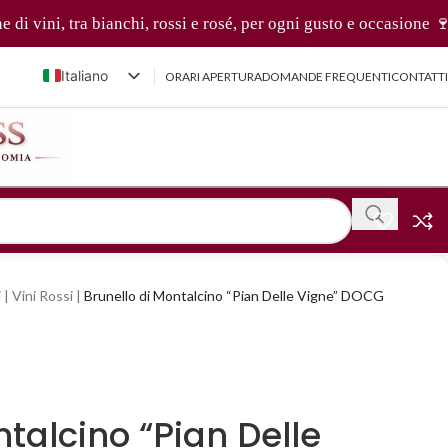
 tra bianchi, rossi e rosé, per ogni gusto e occasione 🍷✨
Italiano
ORARI APERTURA
DOMANDE FREQUENTI
CONTATTI
English (UK)
Français
Deutsch
简体中文
i
|
Vini Rossi
|
Brunello di Montalcino “Pian Delle Vigne” DOCG
ntalcino “Pian Delle