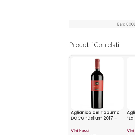
Ean:
800
Prodotti Correlati
Aglianico del Taburno
Agl
DOCG “Delius” 2017 –
“La
Cantina del Taburno
Can
Vini Rossi
Vini