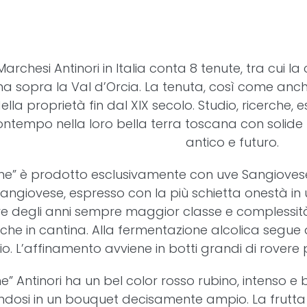
Marchesi Antinori in Italia conta 8 tenute, tra cui 
a sopra la Val d’Orcia. La tenuta, così come anch
della proprietà fin dal XIX secolo. Studio, ricerche
ontempo nella loro bella terra toscana con solide 
antico e futuro.
Vigne” è prodotto esclusivamente con uve Sangiovese
angiovese, espresso con la più schietta onestà in
e degli anni sempre maggior classe e complessità. 
che in cantina. Alla fermentazione alcolica segue 
io. L’affinamento avviene in botti grandi di rovere 
ne” Antinori ha un bel color rosso rubino, intenso e b
ndosi in un bouquet decisamente ampio. La frutta