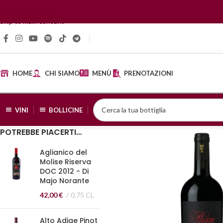
Skip to navigation
Skip to main content
HOME
CHI SIAMO
MENÙ
PRENOTAZIONI
VINI
BOLLICINE
POTREBBE PIACERTI…
Aglianico del
Molise Riserva
DOC 2012 - Di
Majo Norante
42,00
€
0,75 CL
Alto Adige Pinot