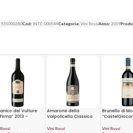
1935000280
Cod:
INTE-000544
Categoria:
Vini Rossi
Anno:
2019
Produ
ianico del Vulture
Amarone della
Brunello di Mo
 Firma” 2013 –
Valpolicella Classico
“CastelGioco
tine del Notaio
DOCG 2015 – Santa
– Frescobaldi
Sofia
 Rossi
Vini Rossi
Vini Rossi