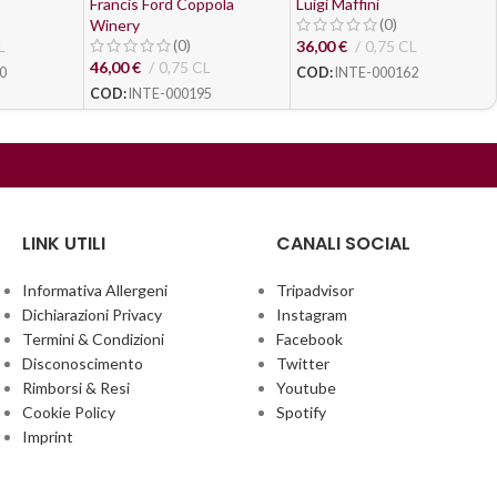
Coppola Winery
Francis Ford Coppola
Luigi Maffini
(0)
Winery
(0)
L
36,00
€
0,75 CL
46,00
€
0,75 CL
0
COD:
INTE-000162
COD:
INTE-000195
LINK UTILI
CANALI SOCIAL
Informativa Allergeni
Tripadvisor
Dichiarazioni Privacy
Instagram
Termini & Condizioni
Facebook
Disconoscimento
Twitter
Rimborsi & Resi
Youtube
Cookie Policy
Spotify
Imprint