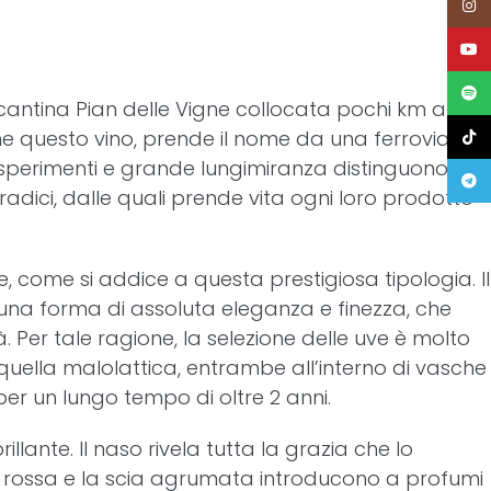
Insta
YouT
Spoti
la cantina Pian delle Vigne collocata pochi km a sud
e questo vino, prende il nome da una ferrovia,
TikTo
, esperimenti e grande lungimiranza distinguono i
Teleg
radici, dalle quali prende vita ogni loro prodotto
, come si addice a questa prestigiosa tipologia. Il
 una forma di assoluta eleganza e finezza, che
Per tale ragione, la selezione delle uve è molto
quella malolattica, entrambe all’interno di vasche
per un lungo tempo di oltre 2 anni.
rillante. Il naso rivela tutta la grazia che lo
 rossa e la scia agrumata introducono a profumi