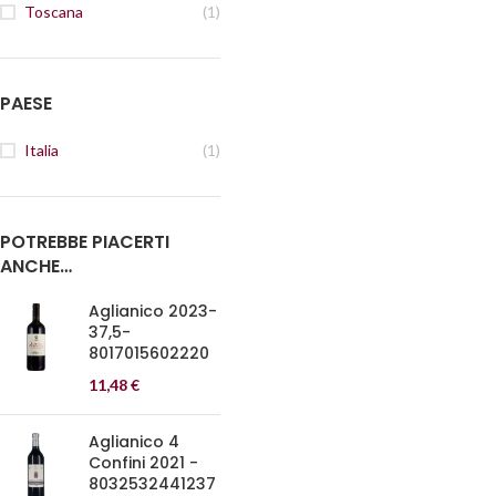
Toscana
(1)
PAESE
Italia
(1)
POTREBBE PIACERTI
ANCHE…
Aglianico 2023-
37,5-
8017015602220
11,48
€
Aglianico 4
Confini 2021 -
8032532441237