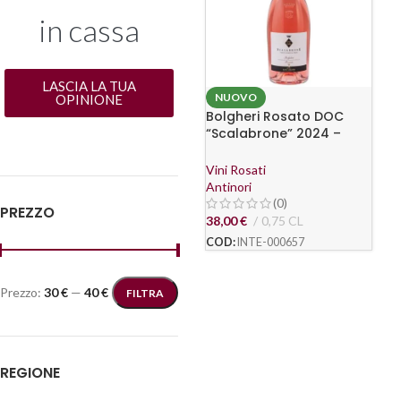
in cassa
LASCIA LA TUA
NUOVO
OPINIONE
Bolgheri Rosato DOC
“Scalabrone” 2024 –
Tenuta Guado al Tasso,
Antinori
Vini Rosati
Antinori
(0)
PREZZO
38,00
€
0,75 CL
COD:
INTE-000657
Prezzo:
30 €
—
40 €
FILTRA
REGIONE