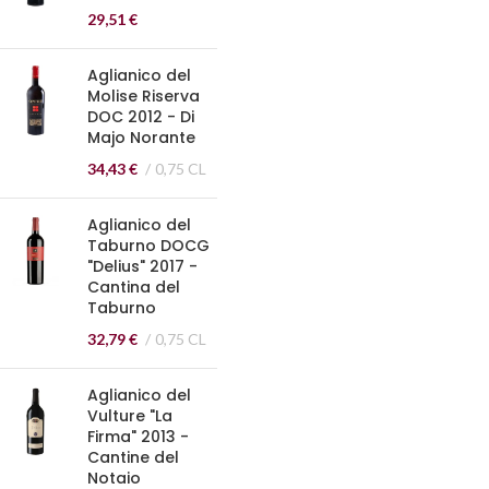
29,51
€
Aglianico del
Molise Riserva
DOC 2012 - Di
Majo Norante
34,43
€
0,75 CL
Aglianico del
Taburno DOCG
"Delius" 2017 -
Cantina del
Taburno
32,79
€
0,75 CL
Aglianico del
Vulture "La
Firma" 2013 -
Cantine del
Notaio