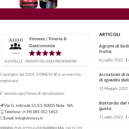
ARTICOLI
Vinness | Vineria &
Gastronomia
Agrumi di Sicil
frutta.
6 Luglio 2022
1
4.9
STELLE - BASATO SU
2323
RECENSIONI
Copyright dal 2014, VINNESS ® è un marchio
Arrosticini di 
di spiedini deli
registrato.
31 Maggio 2022
E' vietata ogni forma di riproduzione.
Bastardo del 
Via G. Imbroda 51/53, 80035 Nola - NA
gusto.
Telefono: (+39) 081 012 1653
1 Luglio 2022
1
Email:
info@vinness.it
VINNESS:
P.IVA 07791121218
| NUMERO REA -
NA 917555