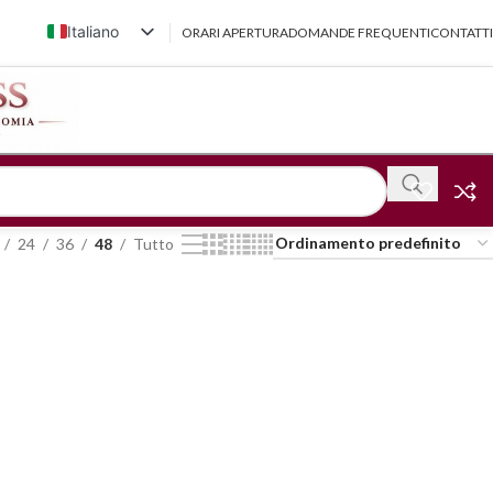
Italiano
ORARI APERTURA
DOMANDE FREQUENTI
CONTATTI
English (UK)
Français
Deutsch
简体中文
24
36
48
Tutto