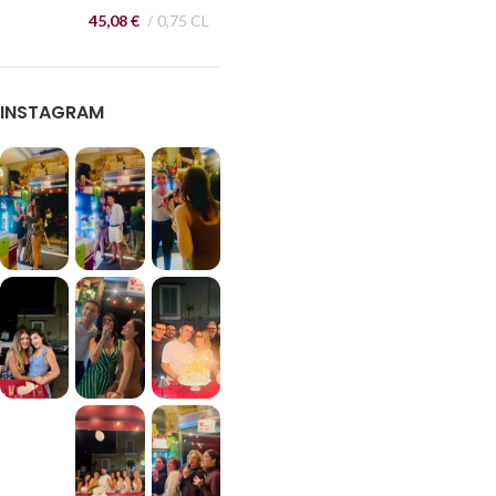
45,08
€
0,75 CL
INSTAGRAM