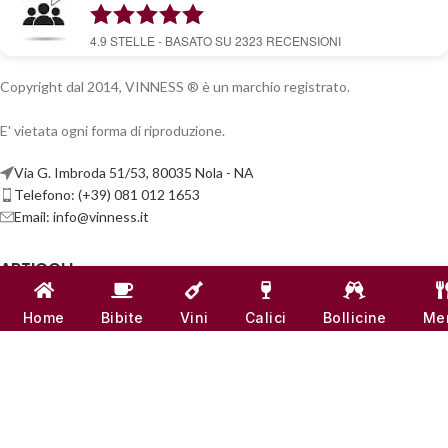
4.9
STELLE - BASATO SU
2323
RECENSIONI
Copyright dal 2014, VINNESS ® è un marchio registrato.
E' vietata ogni forma di riproduzione.
Via G. Imbroda 51/53, 80035 Nola - NA
Telefono: (+39) 081 012 1653
Email:
info@vinness.it
ARTICOLI
INFO & CONTATTI
Home
Bibite
Vini
Calici
Bollicine
Me
LINK UTILI
CANALI SOCIAL
VINNESS:
P.IVA 07791121218
| NUMERO REA -
NA 917555
♥
REALIZZATO CON
AMORE
DAL TEAM DI
VINNESS