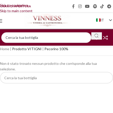
Skip to navigation
ORARI DI APERTURA
Skip to main content
IT
EN
FR
DE
Home
|
Prodotto VITIGNI
|
Pecorino 100%
ZH
Non è stato trovato nessun prodotto che corrisponde alla tua
selezione.